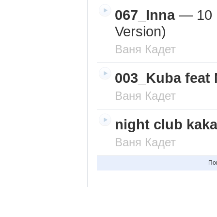
067_Inna
—
10 
Version)
Ваня Кадет
003_Kuba feat 
Ваня Кадет
night club kak
Ваня Кадет
По