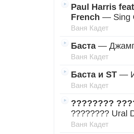
Paul Harris fea
French
—
Sing 
Ваня Кадет
Баста
—
Джам
Ваня Кадет
Баста и ST
—
Ваня Кадет
???????? ???
???????? Ural 
Ваня Кадет