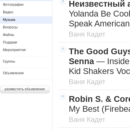
Неизвестный 
Фотографии
Yolanda Be Coo
Видео
Музыка
Speak American
Вопросы
Ваня Кадет
Файлы
Подарки
The Good Guys
Мероприятия
Senna
—
Insid
Группы
Kid Shakers Voc
Объявления
Ваня Кадет
разместить объявление
Robin S. & Co
My Best (Firebe
Ваня Кадет