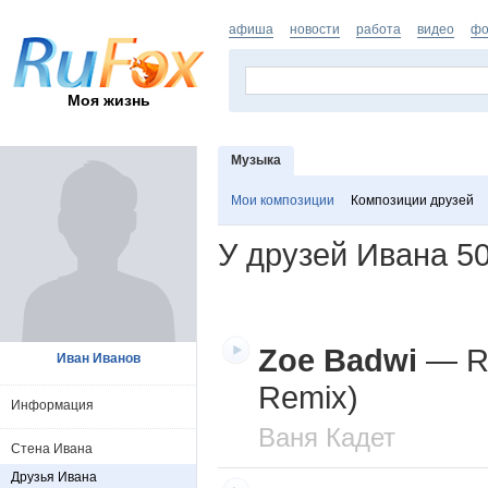
афиша
новости
работа
видео
фо
Моя жизнь
Музыка
Мои композиции
Композиции друзей
У друзей Ивана
5
Zoe Badwi
—
R
Иван Иванов
Remix)
Информация
Ваня Кадет
Стена Ивана
Друзья Ивана