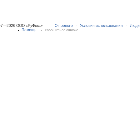
07—2026 ООО «РуФокс»
О проекте
Условия использования
Люди
Помощь
сообщить об ошибке