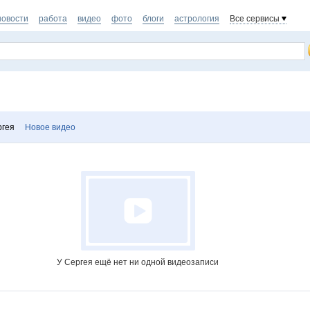
новости
работа
видео
фото
блоги
астрология
Все сервисы
ргея
Новое видео
У Сергея ещё нет ни одной видеозаписи