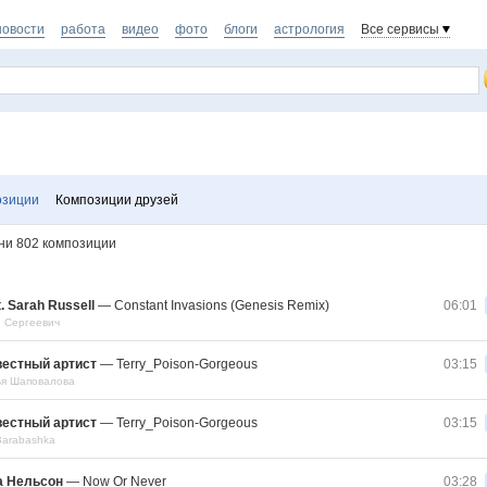
новости
работа
видео
фото
блоги
астрология
Все сервисы
озиции
Композиции друзей
ани
802
композиции
t. Sarah Russell
—
Constant Invasions (Genesis Remix)
06:01
 Сергеевич
вестный артист
—
Terry_Poison-Gorgeous
03:15
ья Шаповалова
вестный артист
—
Terry_Poison-Gorgeous
03:15
Barabashka
а Нельсон
—
Now Or Never
03:28