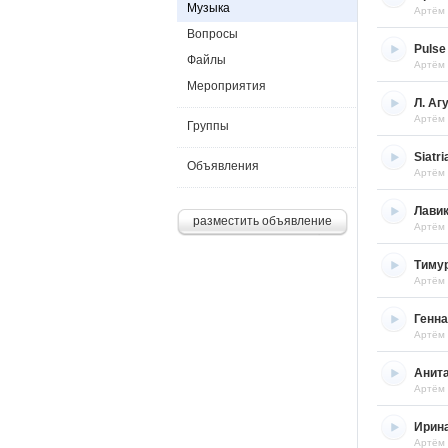
Музыка
Артём
Вопросы
Pulse
Файлы
Артём
Мероприятия
Л. Аг
Артём
Группы
Siatri
Объявления
Артём
Лави
разместить объявление
Артём
Тимур
Артём
Генна
Артём
Анит
Артём
Ирин
Артём