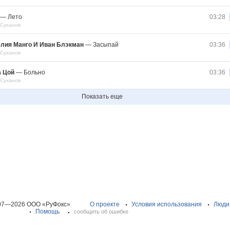
—
Лето
03:28
 Суханов
лия Манго И Иван Блэкман
—
Засыпай
03:36
 Суханов
а Цой
—
Больно
03:36
 Суханов
Показать еще
07—2026 ООО «РуФокс»
О проекте
Условия использования
Люди
Помощь
сообщить об ошибке