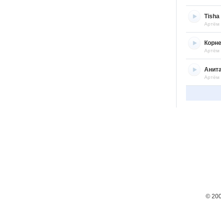
Tisha
Артём
Корне
Артём
Анит
Артём
© 20