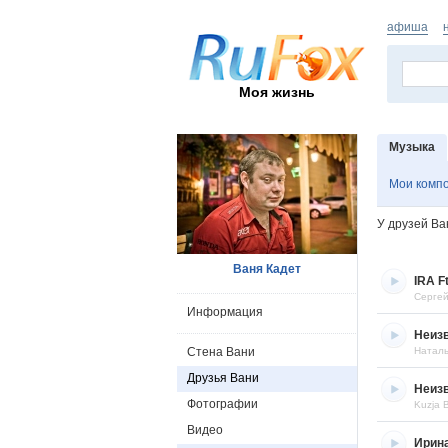
афиша
Моя жизнь
Музыка
Мои комп
У друзей В
Ваня Кадет
IRA F
Сергей
Информация
Неиз
Стена Вани
Натал
Друзья Вани
Неиз
Фотографии
Kuzja 
Видео
Ирин