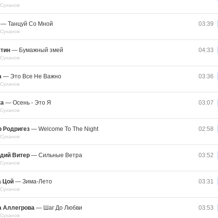
 Суханов
—
Танцуй Со Мной
03:39
 Суханов
утин
—
Бумажный змей
04:33
 Суханов
a
—
Это Все Не Важно
03:36
 Суханов
ка
—
Осень - Это Я
03:07
 Суханов
 Родригез
—
Welcome To The Night
02:58
 Суханов
дий Витер
—
Сильные Ветра
03:52
 Суханов
а Цой
—
Зима-Лето
03:31
 Суханов
а Аллегрова
—
Шаг До Любви
03:53
 Суханов