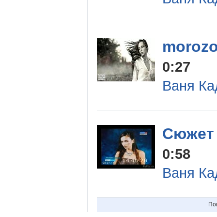
morozo
0:27
Ваня Ка
Сюжет 
0:58
Ваня Ка
По