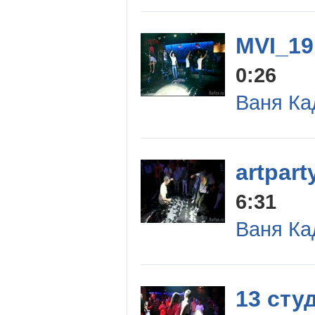
MVI_19
0:26
Ваня Ка
artpar
6:31
Ваня Ка
13 сту