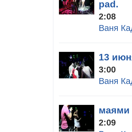
pad.
2:08
Ваня Ка
13 июн
3:00
Ваня Ка
маями 
2:09