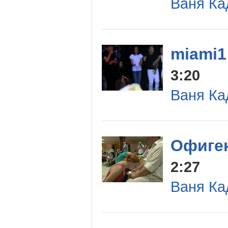
Ваня Ка
miami1
3:20
Ваня Ка
Офиген
2:27
Ваня Ка