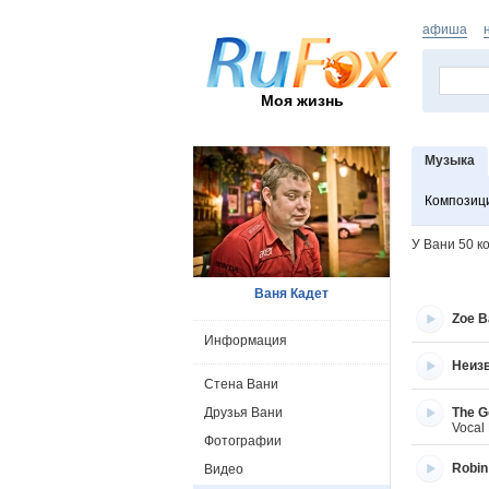
афиша
Моя жизнь
Музыка
Композиц
У Вани
50
к
Ваня Кадет
Zoe B
Информация
Неиз
Стена Вани
Друзья Вани
The G
Vocal 
Фотографии
Robin
Видео