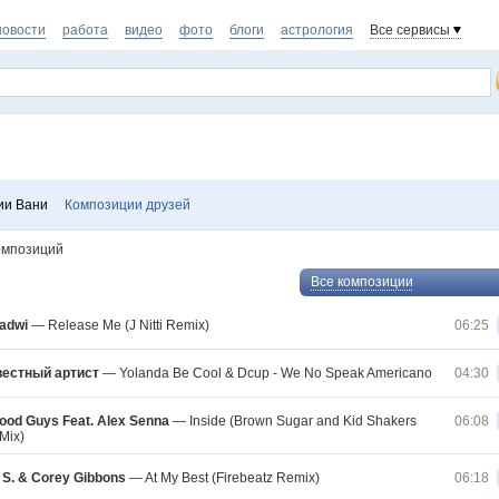
новости
работа
видео
фото
блоги
астрология
Все сервисы
ии Вани
Композиции друзей
омпозиций
Все композиции
adwi
—
Release Me (J Nitti Remix)
06:25
вестный артист
—
Yolanda Be Cool & Dcup - We No Speak Americano
04:30
ood Guys Feat. Alex Senna
—
Inside (Brown Sugar and Kid Shakers
06:08
Mix)
 S. & Corey Gibbons
—
At My Best (Firebeatz Remix)
06:18