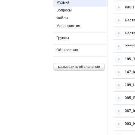
Музыка
Paul 
Вопросы
Файлы
Баст
Мероприятия
Баста
Группы
?????
Объявления
185_T
разместить объявление
147_I
109_
085_En
067_I
003_K