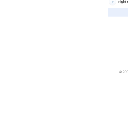
night
© 20