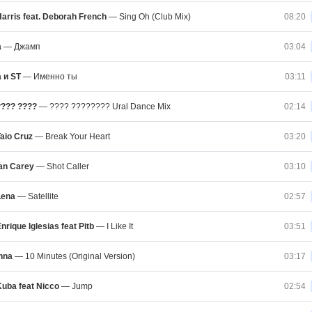
Harris feat. Deborah French
—
Sing Oh (Club Mix)
08:20
а
—
Джамп
03:04
 и ST
—
Именно ты
03:11
??? ????
—
???? ???????? Ural Dance Mix
02:14
aio Cruz
—
Break Your Heart
03:20
an Carey
—
Shot Caller
03:10
Lena
—
Satellite
02:57
rique Iglesias feat Pitb
—
I Like It
03:51
nna
—
10 Minutes (Original Version)
03:17
uba feat Nicco
—
Jump
02:54