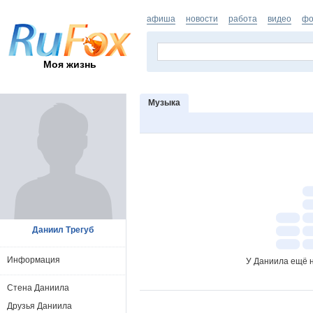
афиша
новости
работа
видео
фо
Моя жизнь
Музыка
Даниил Трегуб
Информация
У Даниила ещё н
Стена Даниила
Друзья Даниила