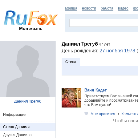
афиша
новости
работа
видео
фо
Моя жизнь
Даниил Трегуб
47 лет
День рождения:
27 ноября 1978
(
Стена
Ваня Кадет
Приветствуем Вас в нашей со
добавляйте и просматривайте 
Даниил Трегуб
что Вам нужно!
Мне нравится
•
Коммент
Информация
Чтобы напи
Стена Даниила
Друзья Даниила