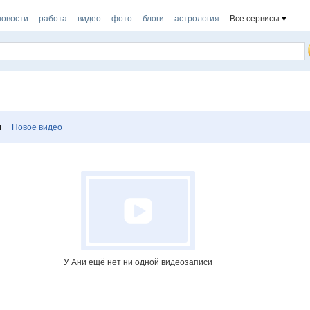
новости
работа
видео
фото
блоги
астрология
Все сервисы
и
Новое видео
У Ани ещё нет ни одной видеозаписи