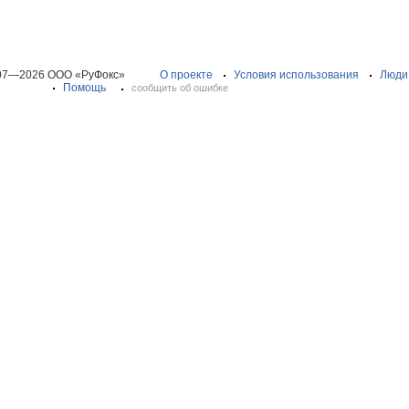
07—2026 ООО «РуФокс»
О проекте
Условия использования
Люди
Помощь
сообщить об ошибке