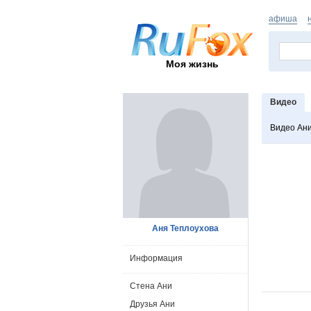
афиша
Моя жизнь
Видео
Видео Ан
Аня Теплоухова
Информация
Стена Ани
Друзья Ани