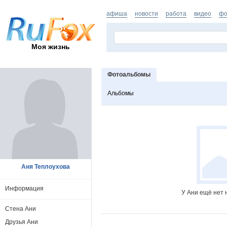
афиша
новости
работа
видео
фо
Моя жизнь
Фотоальбомы
Альбомы
Аня Теплоухова
Информация
У Ани ещё нет 
Стена Ани
Друзья Ани