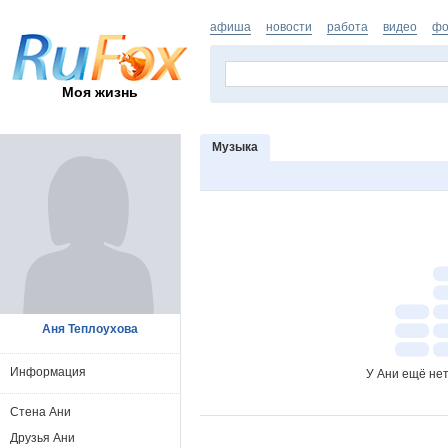
афиша
новости
работа
видео
фо
Моя жизнь
Музыка
Аня Теплоухова
Информация
У Ани ещё нет
Стена Ани
Друзья Ани