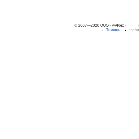
© 2007—2026 ООО «РуФокс»
Помощь
сообщ