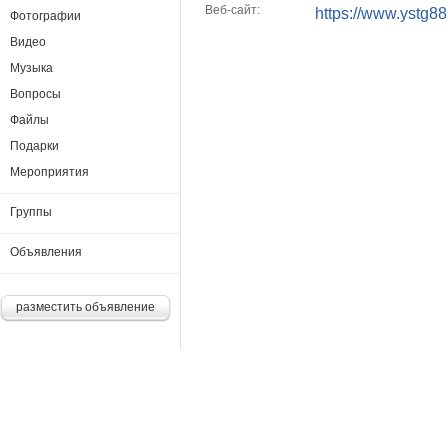
Веб-сайт:
https://www.ystg8
Фотографии
Видео
Музыка
Вопросы
Файлы
Подарки
Мероприятия
Группы
Объявления
разместить объявление