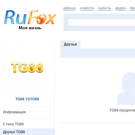
афиша
новости
работа
видео
фо
Моя жизнь
Друзья
TG88 YSTG88
TG88 предпоче
Информация
Стена TG88
Друзья TG88