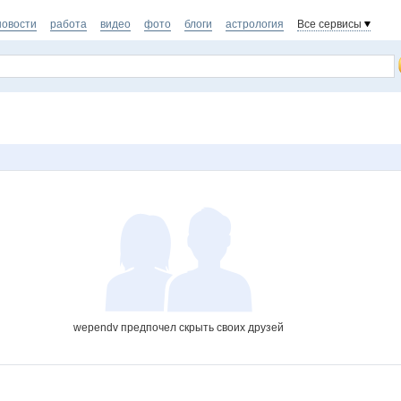
новости
работа
видео
фото
блоги
астрология
Все сервисы
wependv предпочел скрыть своих друзей