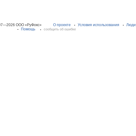
07—2026 ООО «РуФокс»
О проекте
Условия использования
Люди
Помощь
сообщить об ошибке