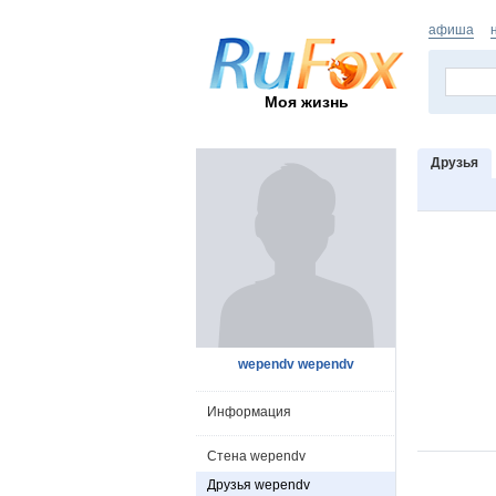
афиша
Моя жизнь
Друзья
wependv wependv
Информация
Стена wependv
Друзья wependv