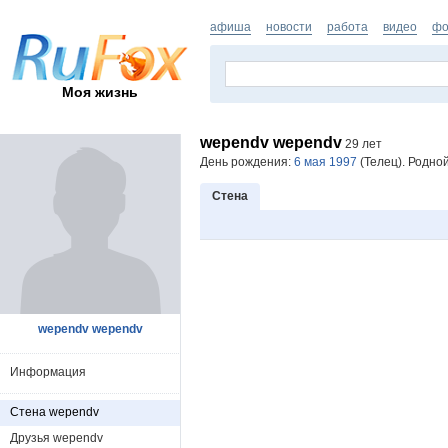
афиша
новости
работа
видео
фо
Моя жизнь
wependv wependv
29 лет
День рождения:
6 мая 1997
(Телец). Родной
Стена
wependv wependv
Информация
Стена wependv
Друзья wependv