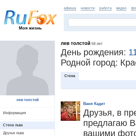
афиша
новости
работа
видео
фо
Моя жизнь
лев толстой
58 лет
День рождения:
1
Родной город: Кра
Стена
лев толстой
Ваня Кадет
Друзья, в п
Информация
предлагаю В
Стена льва
вашими фот
Друзья льва