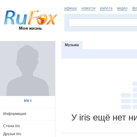
афиша
новости
работа
видео
фо
Моя жизнь
Музыка
iris t
Информация
У iris ещё нет 
Стена iris
Друзья iris