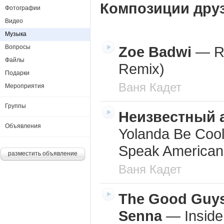
Композиции дру
Фотографии
Видео
Музыка
Вопросы
Zoe Badwi
—
R
Файлы
Remix)
Подарки
Ваня Кадет
Мероприятия
Группы
Неизвестный 
Объявления
Yolanda Be Coo
Speak American
разместить объявление
Ваня Кадет
The Good Guys
Senna
—
Insid