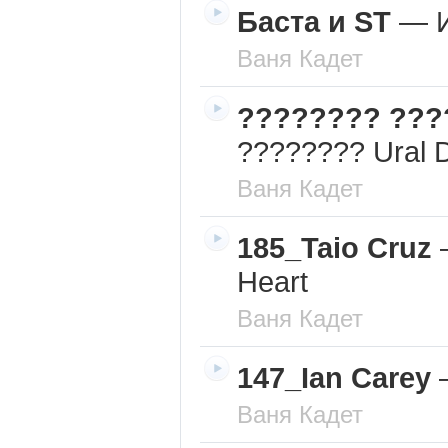
Баста и ST
—
Ваня Кадет
???????? ???
???????? Ural 
Ваня Кадет
185_Taio Cruz
Heart
Ваня Кадет
147_Ian Carey
Ваня Кадет