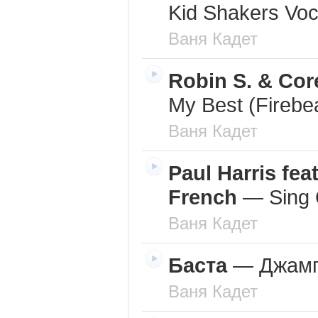
Kid Shakers Voc
Ваня Кадет
Robin S. & Co
My Best (Firebe
Ваня Кадет
Paul Harris fea
French
—
Sing 
Ваня Кадет
Баста
—
Джам
Ваня Кадет