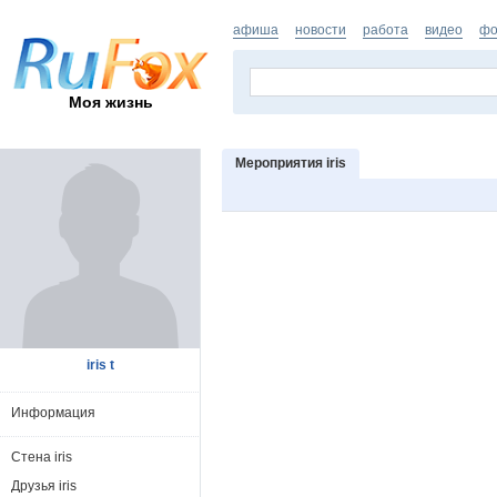
афиша
новости
работа
видео
фо
Моя жизнь
Мероприятия iris
iris t
Информация
Стена iris
Друзья iris