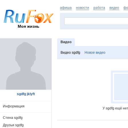
афиша
новости
работа
видео
фо
Моя жизнь
Видео
Видео sgdfg
Новое видео
sgdfg jklyft
Информация
У sgdfg ещё не
Стена sgdfg
Друзья sgdfg