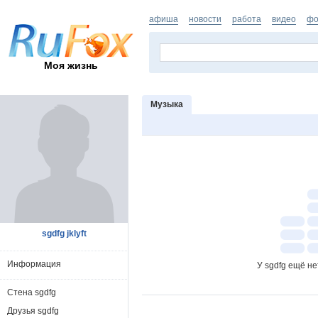
афиша
новости
работа
видео
фо
Моя жизнь
Музыка
sgdfg jklyft
Информация
У sgdfg ещё н
Стена sgdfg
Друзья sgdfg