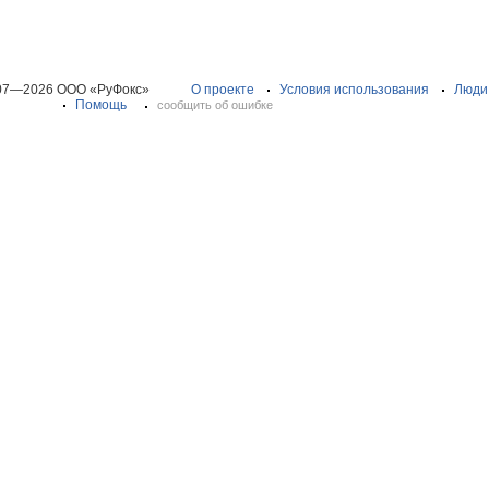
07—2026 ООО «РуФокс»
О проекте
Условия использования
Люди
Помощь
сообщить об ошибке