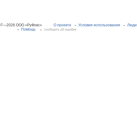
07—2026 ООО «РуФокс»
О проекте
Условия использования
Люди
Помощь
сообщить об ошибке