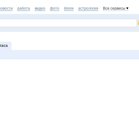
новости
работа
видео
фото
блоги
астрология
Все сервисы
таса