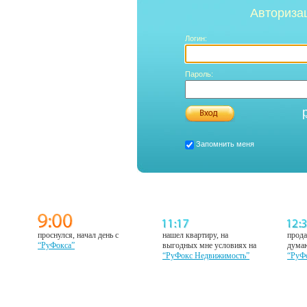
Авториза
Логин:
Пароль:
Запомнить меня
проснулся, начал день с
нашел квартиру, на
прода
“РуФокса”
выгодных мне условиях на
думаю
“РуФокс Недвижимость”
“РуФ