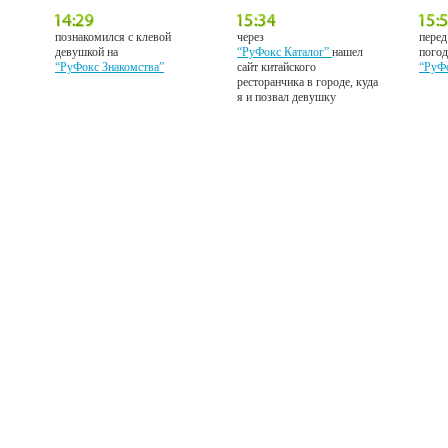
познакомился с клевой
через
перед
девушкой на
“РуФокс Каталог”
нашел
погод
“РуФокс Знакомства”
сайт китайского
“РуФ
ресторанчика в городе, куда
я и позвал девушку