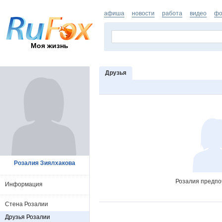
афиша
новости
работа
видео
фо
Моя жизнь
Друзья
Розалия Зиялхакова
Розалия предпоч
Информация
Стена Розалии
Друзья Розалии