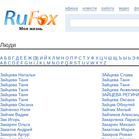
афиша
новости
работа
видео
фо
Моя жизнь
Люди
А
Б
В
Г
Д
Е
Ё
Ж
[
З
]
И
Й
К
Л
М
Н
О
П
Р
С
Т
У
Ф
Х
Ц
Ч
Ш
Щ
Ъ
Ы
Ь
Э
A
B
C
D
E
F
G
H
I
J
K
L
M
N
O
P
Q
R
S
T
U
V
W
X
Y
Z
Зайцева Наталья
ЗАйцева Слава
Зайцева Таня
Зайцева Таня
Зайцева Таня
Зайцева Таня
Зайцева Таня
Зайцева Анжелик
Зайцева Таня
ЗАЙЦЕВА РЕГИН
Зайцева Таня
Зайцева Оксана
Зайцева Оксана
Зайцкв Обнуляй
Зайченко Нэля
Зайчик Милый
Зайчик Вадим
Зайчиков Алексан
Зак Игорь
Закарлюка Ларис
Закарян Ольга
Закарян Михаил
Закатов Андрей
Закатова Мария
Закиров Артур
Закиров Роман