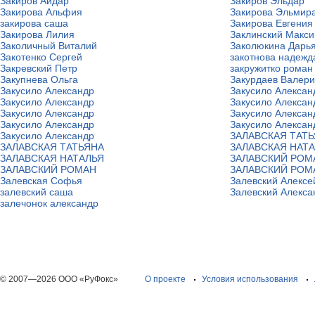
Закиров Айдар
Закиров Эльдар
Закирова Альфия
Закирова Эльмир
закирова саша
Закирова Евгения
Закирова Лилия
Заклинский Макс
Заколичный Виталий
Заколюкина Дарь
Закотенко Сергей
закотнова надежд
Закревский Петр
закружитко роман
Закупнева Ольга
Закурдаев Валер
Закусило Александр
Закусило Алексан
Закусило Александр
Закусило Алексан
Закусило Александр
Закусило Алексан
Закусило Александр
Закусило Алексан
Закусило Александр
ЗАЛАВСКАЯ ТАТ
ЗАЛАВСКАЯ ТАТЬЯНА
ЗАЛАВСКАЯ НАТ
ЗАЛАВСКАЯ НАТАЛЬЯ
ЗАЛАВСКИЙ РОМ
ЗАЛАВСКИЙ РОМАН
ЗАЛАВСКИЙ РОМ
Залевская Софья
Залевский Алексе
залевский саша
Залевский Алекса
залечонок александр
© 2007—2026 ООО «РуФокс»
О проекте
Условия использования