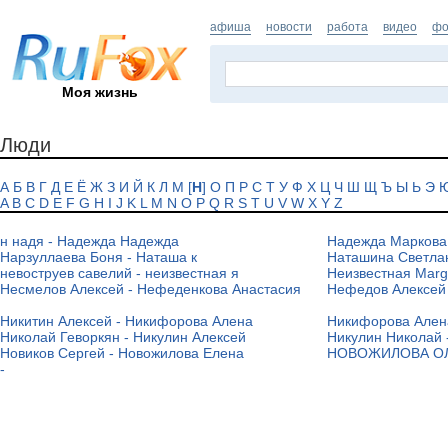
афиша
новости
работа
видео
фо
Моя жизнь
Люди
А
Б
В
Г
Д
Е
Ё
Ж
З
И
Й
К
Л
М
[
Н
]
О
П
Р
С
Т
У
Ф
Х
Ц
Ч
Ш
Щ
Ъ
Ы
Ь
Э
A
B
C
D
E
F
G
H
I
J
K
L
M
N
O
P
Q
R
S
T
U
V
W
X
Y
Z
н надя - Надежда Надежда
Надежда Маркова 
Нарзуллаева Боня - Наташа к
Наташина Светлан
невоструев савелий - неизвестная я
Неизвестная Marg
Несмелов Алексей - Нефеденкова Анастасия
Нефедов Алексей
Никитин Алексей - Никифорова Алена
Никифорова Алена
Николай Геворкян - Никулин Алексей
Никулин Николай 
Новиков Сергей - Новожилова Елена
НОВОЖИЛОВА ОЛЬ
-