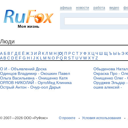
афиша
новости
работа
видео
фо
Моя жизнь
Люди
А
Б
В
Г
Д
Е
Ё
Ж
З
И
Й
К
Л
М
Н
[
О
]
П
Р
С
Т
У
Ф
Х
Ц
Ч
Ш
Щ
Ъ
Ы
Ь
Э
A
B
C
D
E
F
G
H
I
J
K
L
M
N
O
P
Q
R
S
T
U
V
W
X
Y
Z
О И - Объявлений Доска
Обыденова Наталь
Одинцов Владимир - Окошкин Павел
Окраска Про - Ол
Ольга Васильевна - Онищенко Катя
Онищенко Олег -
ОРЛОВ НИКОЛАЙ - ОртоМед Клиника
Оруджев Эльдар -
Острый Антон - Очур-оол Дарья
ошeв aлeксeй -
© 2007—2026 ООО «РуФокс»
О проекте
Условия использования