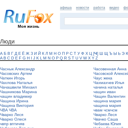
афиша
новости
работа
видео
фо
Моя жизнь
Люди
А
Б
В
Г
Д
Е
Ё
Ж
З
И
Й
К
Л
М
Н
О
П
Р
С
Т
У
Ф
Х
Ц
[
Ч
]
Ш
Щ
Ъ
Ы
Ь
Э
A
B
C
D
E
F
G
H
I
J
K
L
M
N
O
P
Q
R
S
T
U
V
W
X
Y
Z
Часнык Александр
Часовенная Анна
Часовских Артем
Часовской Алексе
Чаткин Игорь
Чаус жека
Чахлова Наталья
Чахмахчев Илья
Чачашвили Михаил
чачина наталья
Чашникова Марина
чащин иван
чащин владимир
Чащин Валентин
Чащина Ирина
чащина мария
Чащина Виктория
чащина мария
ЧВА ЧВА
чвам чсмчсм
Чварко Леся
Чварко Леся
Чварко Олеся
Чвачко Саша
чвпр вптичяв
Чебаева Юлия