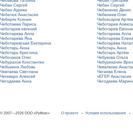
Чебакова Татьяна
Чебан Григорий
Чебан Сергей
Чебан Сергей
Чебан Аурика
Чебаненко Денис
Чебатюк Анастасия
Чебенеев Олег
Чебиряк Ксения
Чебоксаров Артё
Чеботаева Лариса
Чеботарев Алекса
чеботарев евгений
Чеботарев Евгени
Чеботарева Алла
Чеботарева Алла
Чеботарева Яна
Чеботарева Елен
Чеботаревская Екатерина
Чеботарёва Ната
Чеботарь Анна
Чеботарь Анна
Чеботарь Кристина
Чеботарь Артём
Чебочаков Олег
Чебукова Ольга
Чебурахов Константин
Чебурекачян Врез
Чебыкина Любовь
Чевалкова Анаста
Чевтаева Светлана
Чегаева Елена
Чегеваро Алексей
чЕГЕР Анастасия
Чегодаева Анна
Чегодаева Марин
© 2007—2026 ООО «РуФокс»
О проекте
Условия использования