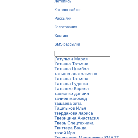
Летопись
Каталог сайтов
Рассылки
Голосования
Хостинг
SMS рассылки
Татичек Роман
Татульян Мария
Татьяна Татьяна
Татьяна Цымбал
татьяна анатольевна
Татьяна Татьяна
Татьяна Гуденко
Татьянко Кирилл
тациенко даниил
тачиев магомед
ташаева зита
Ташлыков Илья
твердакова лариса
Тверицина Анастасия
Тверь Спецтехника
Твиттера Банда
твоей Ира
Творческая Мастерская SMART