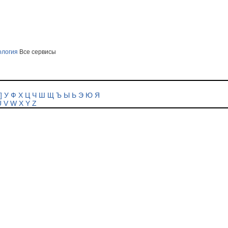
ология
Все сервисы
]
У
Ф
Х
Ц
Ч
Ш
Щ
Ъ
Ы
Ь
Э
Ю
Я
U
V
W
X
Y
Z