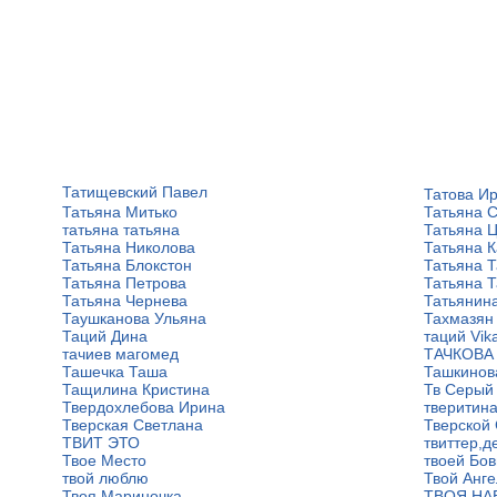
Татищевский Павел
Татова И
Татьяна Митько
Татьяна 
татьяна татьяна
Татьяна 
Татьяна Николова
Татьяна К
Татьяна Блокстон
Татьяна 
Татьяна Петрова
Татьяна 
Татьяна Чернева
Татьянин
Таушканова Ульяна
Тахмазян
Таций Дина
таций Vik
тачиев магомед
ТАЧКОВА
Ташечка Таша
Ташкинов
Тащилина Кристина
Тв Серый
Твердохлебова Ирина
тверитин
Тверская Светлана
Тверской
ТВИТ ЭТО
твиттер,д
Твое Место
твоей Бо
твой люблю
Твой Анг
Твоя Мариночка
ТВОЯ НА