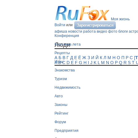
Моя жизнь
Войти
или
афиша
новости
работа
видео
фото
блоги
астр
Конференция
Люди
Королева лета
Рецепты
А
Б
В
Г
Д
Е
Ё
Ж
З
И
Й
К
Л
М
Н
О
П
Р
С
[
Т
Игры
A
B
C
D
E
F
G
H
I
J
K
L
M
N
O
P
Q
R
S
T
Знакомства
Туризм
Недвижимость
Авто
Законы
Рейтинг
Форум
Предприятия