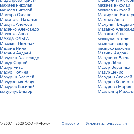
Мадьярова Кристи
Мадюжин Алексе
мажаев николай
мажаев николай
мажаев николай
мажаев николай
Мажара Оксана
Мажирина Екатер
Мажитова Наталья
Мажник Анна
Мажуга Алексей
Мажулин Владим
Мазанко Александр
Мазанко Алексан
Мазанко Анна
Мазанко Анна
МАЗДА ОЛЬГА
мазжухина юлия
Мазикин Николай
мазилов виктор
Мазина Инна
мазирко максим
Мазнин Андрей
Мазнин Андрей
Мазунин Александр
Мазунина Елена
Мазур Сергей
Мазур Лёля
Мазур Рита
Мазур Вероника
Мазур Полина
Мазур Денис
Мазурин Алексей
Мазурин Алексей
Мазуркевич Надя
Мазуров Констант
Мазуров Василий
Мазурова Мария
мазурчук Виктор
Маильянц Михаи
© 2007—2026 ООО «РуФокс»
О проекте
Условия использования