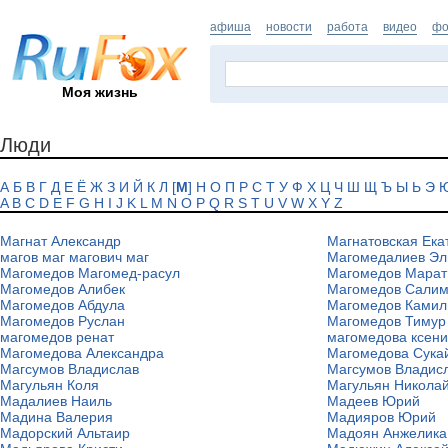
афиша
новости
работа
видео
фо
Моя жизнь
Люди
А
Б
В
Г
Д
Е
Ё
Ж
З
И
Й
К
Л
[
М
]
Н
О
П
Р
С
Т
У
Ф
Х
Ц
Ч
Ш
Щ
Ъ
Ы
Ь
Э
A
B
C
D
E
F
G
H
I
J
K
L
M
N
O
P
Q
R
S
T
U
V
W
X
Y
Z
Магнат Александр
Магнатовская Ека
магов маг магович маг
Магомедалиев Эл
Магомедов Магомед-расул
Магомедов Марат
Магомедов Алибек
Магомедов Сали
Магомедов Абдула
Магомедов Камил
Магомедов Руслан
Магомедов Тимур
магомедов ренат
магомедова ксен
Магомедова Александра
Магомедова Сука
Магсумов Владислав
Магсумов Владис
Магульян Коля
Магульян Никола
Мадалиев Наиль
Мадеев Юрий
Мадина Валерия
Мадияров Юрий
Мадорский Альтаир
Мадоян Анжелика