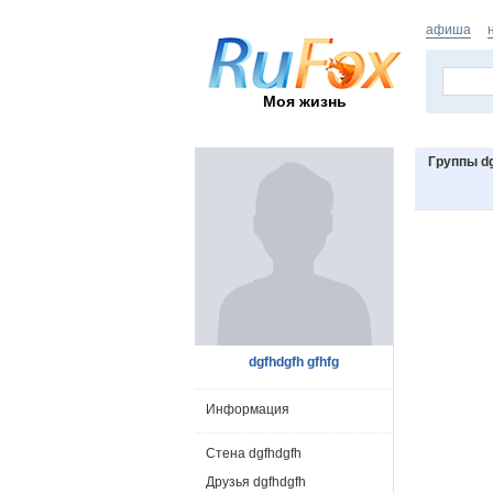
афиша
Моя жизнь
Группы dg
dgfhdgfh gfhfg
Информация
Стена dgfhdgfh
Друзья dgfhdgfh