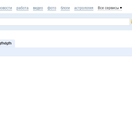
новости
работа
видео
фото
блоги
астрология
Все сервисы
fhdgfh