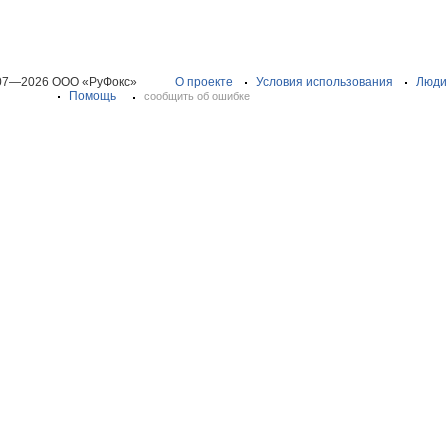
07—2026 ООО «РуФокс»
О проекте
Условия использования
Люди
Помощь
сообщить об ошибке