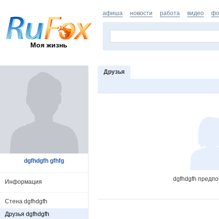
афиша
новости
работа
видео
фо
Моя жизнь
Друзья
dgfhdgfh gfhfg
dgfhdgfh предпо
Информация
Стена dgfhdgfh
Друзья dgfhdgfh