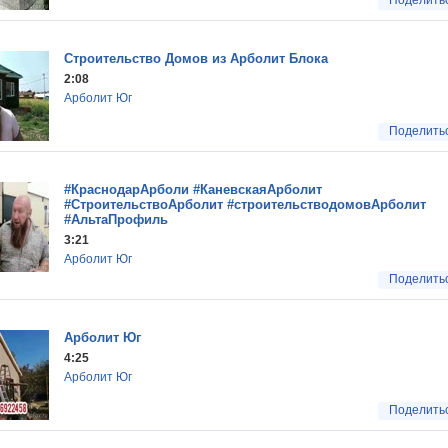
Поделить
Строительство Домов из Арболит Блока
2:08
Арболит Юг
Поделить
#КраснодарАрболи #КаневскаяАрболит
#СтроительствоАрболит #строительстводомовАрболит
#АльтаПрофиль
3:21
Арболит Юг
Поделить
Арболит Юг
4:25
Арболит Юг
Поделить