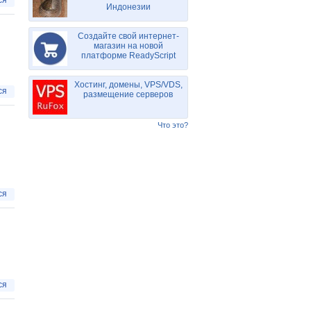
ся
Индонезии
Создайте свой интернет-
магазин на новой
платформе ReadyScript
Хостинг, домены, VPS/VDS,
ся
размещение серверов
Что это?
ся
ся