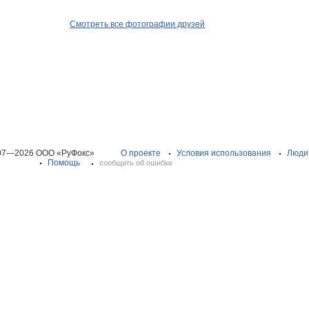
Смотреть все фотографии друзей
07—2026 ООО «РуФокс»
О проекте
Условия использования
Люди
Помощь
сообщить об ошибке