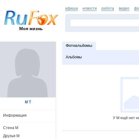
афиша
новости
работа
видео
фо
Моя жизнь
Фотоальбомы
Альбомы
М Т
Информация
У М ещё нет н
Стена М
Друзья М