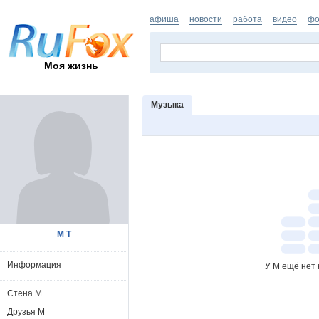
афиша
новости
работа
видео
фо
Моя жизнь
Музыка
М Т
Информация
У М ещё нет 
Стена М
Друзья М