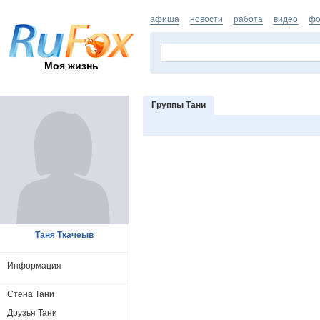
афиша
новости
работа
видео
фо
Моя жизнь
Группы Тани
Таня Ткачеыв
Информация
Стена Тани
Друзья Тани