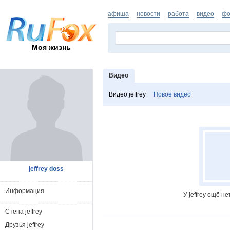
афиша
новости
работа
видео
фо
Моя жизнь
Видео
Видео jeffrey
Новое видео
jeffrey doss
Информация
У jeffrey ещё н
Стена jeffrey
Друзья jeffrey