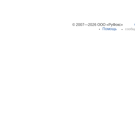
© 2007—2026 ООО «РуФокс»
Помощь
сообщ