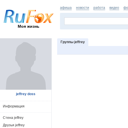
афиша
новости
работа
видео
фо
Моя жизнь
Группы jeffrey
jeffrey doss
Информация
Стена jeffrey
Друзья jeffrey