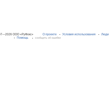
07—2026 ООО «РуФокс»
О проекте
Условия использования
Люди
Помощь
сообщить об ошибке