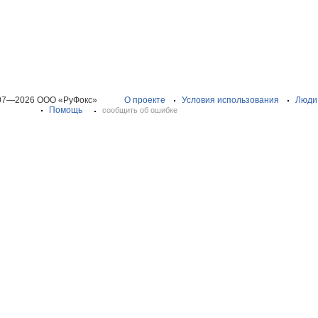
07—2026 ООО «РуФокс»
О проекте
Условия использования
Люди
Помощь
сообщить об ошибке