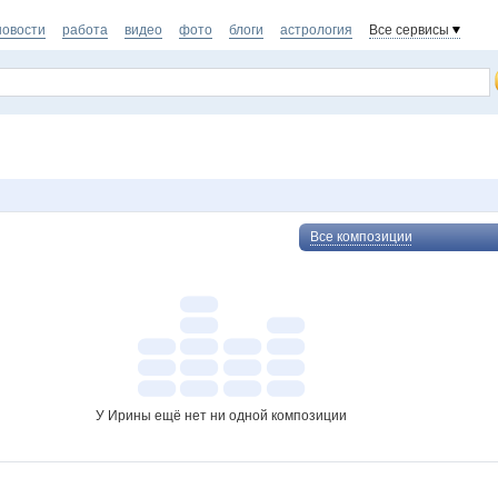
новости
работа
видео
фото
блоги
астрология
Все сервисы
Все композиции
У Ирины ещё нет ни одной композиции