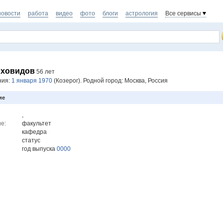
новости
работа
видео
фото
блоги
астрология
Все сервисы
иховидов
56 лет
ния:
1 января 1970
(Козерог). Родной город: Москва, Россия
ие
,
е:
факультет
кафедра
статус
год выпуска
0000