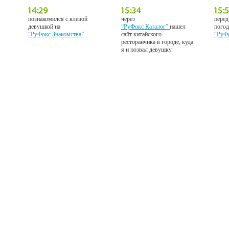
познакомился с клевой
через
перед
девушкой на
“РуФокс Каталог”
нашел
погод
“РуФокс Знакомства”
сайт китайского
“РуФ
ресторанчика в городе, куда
я и позвал девушку