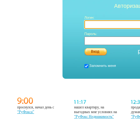
Авториза
Логин:
Пароль:
Запомнить меня
проснулся, начал день с
нашел квартиру, на
прода
“РуФокса”
выгодных мне условиях на
думаю
“РуФокс Недвижимость”
“РуФ