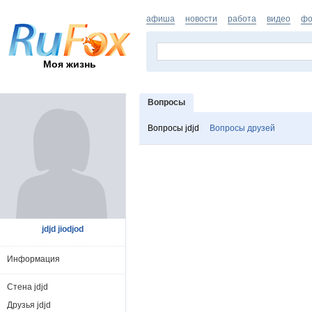
афиша
новости
работа
видео
фо
Моя жизнь
Вопросы
Вопросы jdjd
Вопросы друзей
jdjd jiodjod
Информация
Стена jdjd
Друзья jdjd