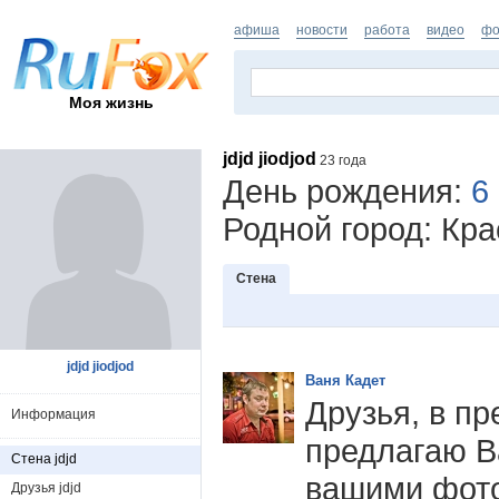
афиша
новости
работа
видео
фо
Моя жизнь
jdjd jiodjod
23 года
День рождения:
6
Родной город: Кра
Стена
jdjd jiodjod
Ваня Кадет
Друзья, в п
Информация
предлагаю В
Стена jdjd
вашими фот
Друзья jdjd