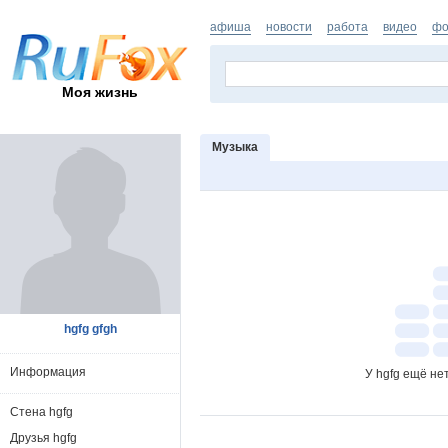
афиша
новости
работа
видео
фо
Моя жизнь
Музыка
hgfg gfgh
Информация
У hgfg ещё не
Стена hgfg
Друзья hgfg