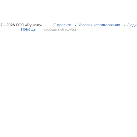
07—2026 ООО «РуФокс»
О проекте
Условия использования
Люди
Помощь
сообщить об ошибке