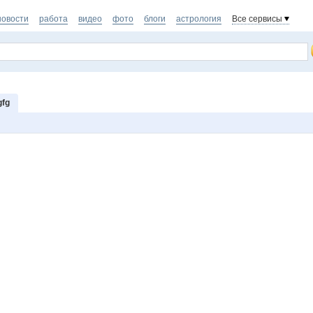
новости
работа
видео
фото
блоги
астрология
Все сервисы
gfg