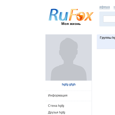
афиша
Моя жизнь
Группы h
hgfg gfgh
Информация
Стена hgfg
Друзья hgfg