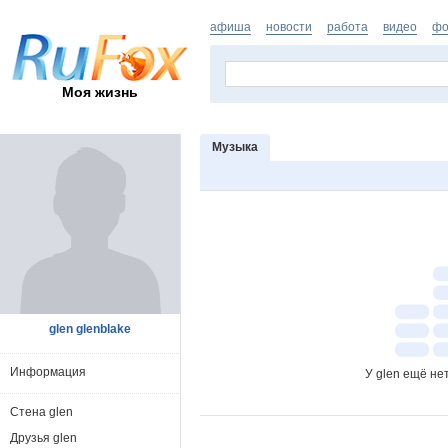
афиша
новости
работа
видео
фо
Моя жизнь
Музыка
glen glenblake
Информация
У glen ещё не
Стена glen
Друзья glen