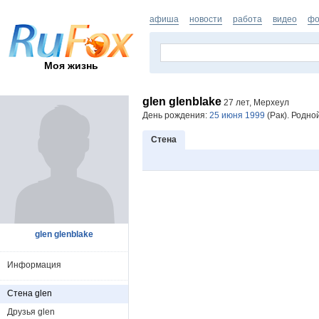
афиша
новости
работа
видео
фо
Моя жизнь
glen glenblake
27 лет, Мерхеул
День рождения:
25 июня 1999
(Рак). Родно
Стена
glen glenblake
Информация
Стена glen
Друзья glen