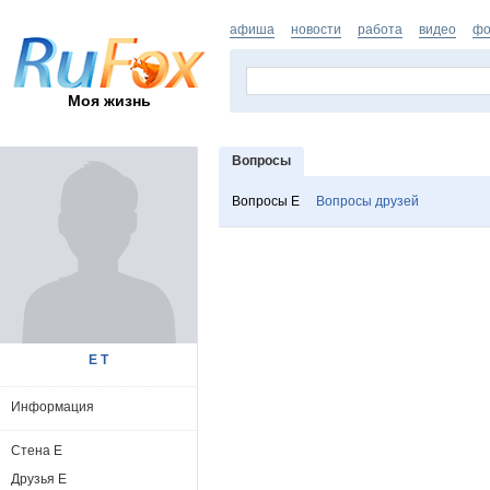
афиша
новости
работа
видео
фо
Моя жизнь
Вопросы
Вопросы Е
Вопросы друзей
Е Т
Информация
Стена Е
Друзья Е