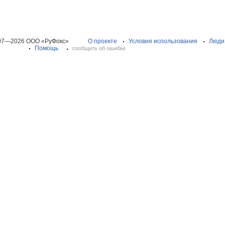
07—2026 ООО «РуФокс»
О проекте
Условия использования
Люди
Помощь
сообщить об ошибке