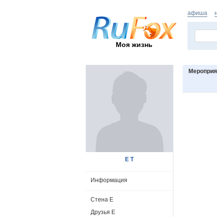
афиша
Моя жизнь
Мероприя
Е Т
Информация
Стена Е
Друзья Е