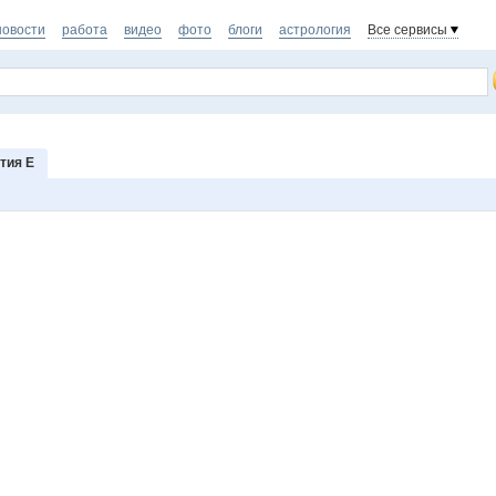
новости
работа
видео
фото
блоги
астрология
Все сервисы
тия Е